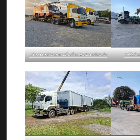
รถโลว์เ
บริการรถหัวลากหางพื้นเรียบขนส่งรถดับเพลิง