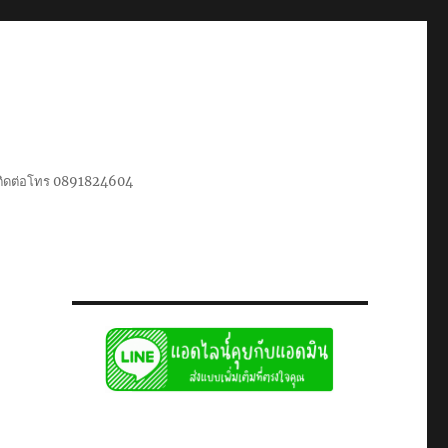
น ติดต่อโทร 0891824604