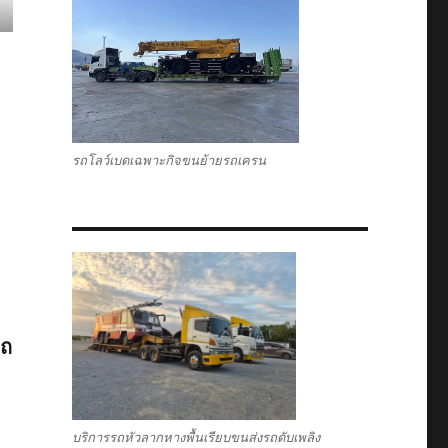
รถโลว์เบดเฉพาะกิจขนย้ายรถเครน
รถ
บริการรถหัวลากหางพื้นเรียบขนส่งรถดับเพลิง