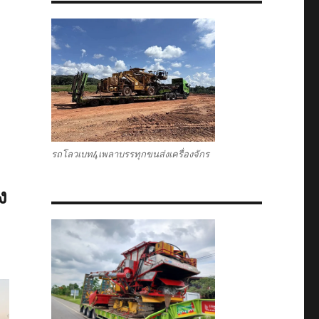
รถโลวเบท4เพลาบรรทุกขนส่งเครื่องจักร
ง