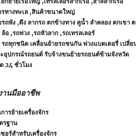
,ยกย้ายเรือใหญ่ ,เทรลเลอร์ลากเรือ ,สาลี่ลากเรือ
จักรทางทะเล ,สินค้าขนาดใหญ่
ย้ายรถพัง ,ดึง ลากรถ ตกข้างทาง คูน้ำ ลำคลอง ตกเขา 
ล้อ ,รถพ่วง ,รถหัวลาก ,รถเทรลเลอร์
 รถทุกชนิด เคลื่อนย้ายรถชนกัน พ่วงแบตเตอรี่ เปลี่ย
ละอุปกรณ์รถยนต์ รับจ้างขนย้ายรถยนต์ข้ามจังหวัด
ด 24 ชั่วโมง
งานมืออาชีพ
การย้ายเครื่องจักร
าตรฐาน
อร์สำหรับเครื่องจักร