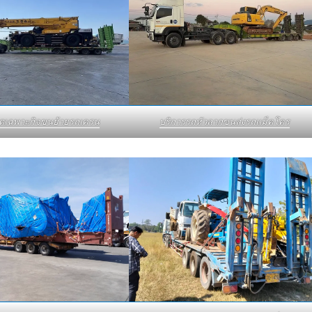
บดเฉพาะกิจขนย้ายรถเครน
บริการรถหัวลากขนส่งรถแม็คโคร