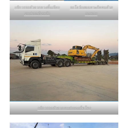
บริการรถหัวลากหางพื้นเรียบ
รถโลว์เบดเฉพาะกิจขนย้าย
ขนส่งรถดับเพลิง
รถเครน
บริการรถหัวลากขนส่งรถแม็คโคร