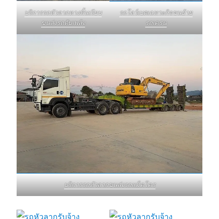
บริการรถหัวลากหางพื้นเรียบ
รถโลว์เบดเฉพาะกิจขนย้าย
ขนส่งรถดับเพลิง
รถเครน
บริการรถหัวลากขนส่งรถแม็คโคร