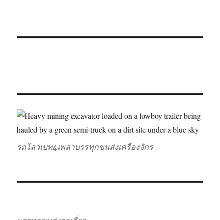
รถโลวเบท4เพลาบรรทุกขนส่งเครื่องจักร