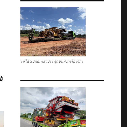
รถโลวเบท4เพลาบรรทุกขนส่งเครื่องจักร
ง