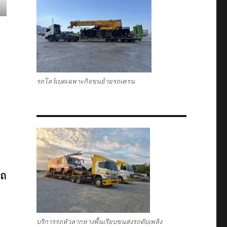
รถโลว์เบดเฉพาะกิจขนย้ายรถเครน
รถ
บริการรถหัวลากหางพื้นเรียบขนส่งรถดับเพลิง