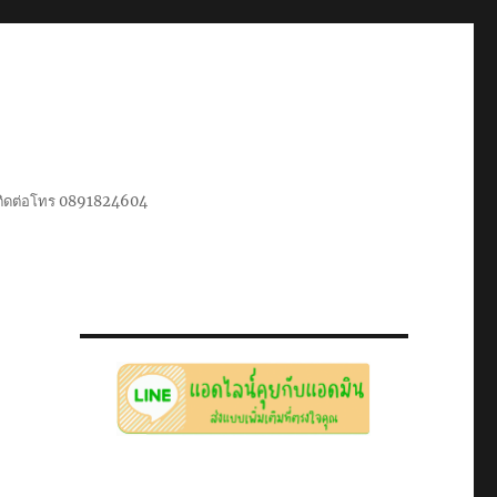
น ติดต่อโทร 0891824604