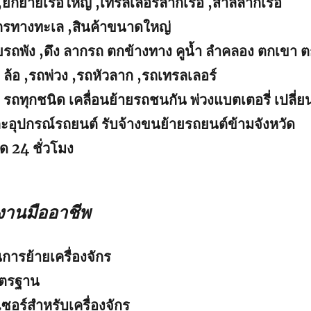
,ยกย้ายเรือใหญ่ ,เทรลเลอร์ลากเรือ ,สาลี่ลากเรือ
จักรทางทะเล ,สินค้าขนาดใหญ่
ย้ายรถพัง ,ดึง ลากรถ ตกข้างทาง คูน้ำ ลำคลอง ตกเขา 
ล้อ ,รถพ่วง ,รถหัวลาก ,รถเทรลเลอร์
 รถทุกชนิด เคลื่อนย้ายรถชนกัน พ่วงแบตเตอรี่ เปลี่ย
ละอุปกรณ์รถยนต์ รับจ้างขนย้ายรถยนต์ข้ามจังหวัด
ด 24 ชั่วโมง
งานมืออาชีพ
การย้ายเครื่องจักร
าตรฐาน
อร์สำหรับเครื่องจักร