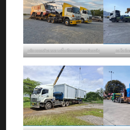
รถโลว์เ
บริการรถหัวลากหางพื้นเรียบขนส่งรถดับเพลิง