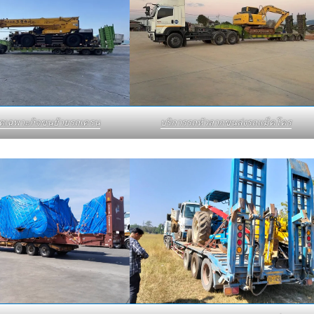
บดเฉพาะกิจขนย้ายรถเครน
บริการรถหัวลากขนส่งรถแม็คโคร