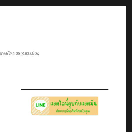
น ติดต่อโทร 0891824604