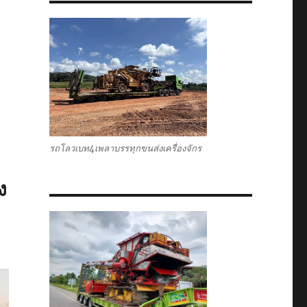
รถโลวเบท4เพลาบรรทุกขนส่งเครื่องจักร
ง