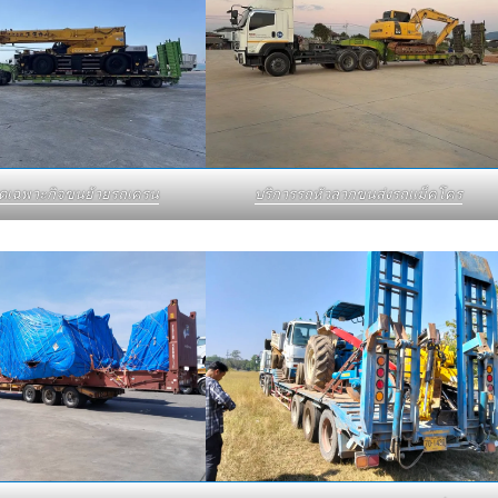
บดเฉพาะกิจขนย้ายรถเครน
บริการรถหัวลากขนส่งรถแม็คโคร