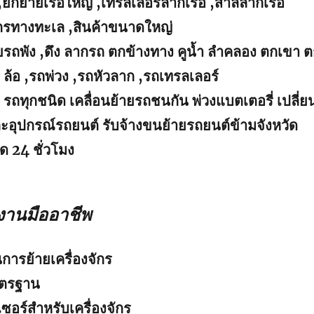
,ยกย้ายเรือใหญ่ ,เทรลเลอร์ลากเรือ ,สาลี่ลากเรือ
จักรทางทะเล ,สินค้าขนาดใหญ่
ย้ายรถพัง ,ดึง ลากรถ ตกข้างทาง คูน้ำ ลำคลอง ตกเขา 
ล้อ ,รถพ่วง ,รถหัวลาก ,รถเทรลเลอร์
 รถทุกชนิด เคลื่อนย้ายรถชนกัน พ่วงแบตเตอรี่ เปลี่ย
ละอุปกรณ์รถยนต์ รับจ้างขนย้ายรถยนต์ข้ามจังหวัด
ด 24 ชั่วโมง
งานมืออาชีพ
การย้ายเครื่องจักร
าตรฐาน
อร์สำหรับเครื่องจักร