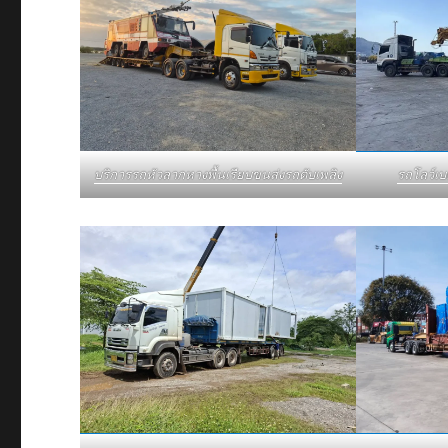
รถโลว์เ
บริการรถหัวลากหางพื้นเรียบขนส่งรถดับเพลิง