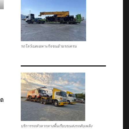
รถโลว์เบดเฉพาะกิจขนย้ายรถเครน
รถ
บริการรถหัวลากหางพื้นเรียบขนส่งรถดับเพลิง