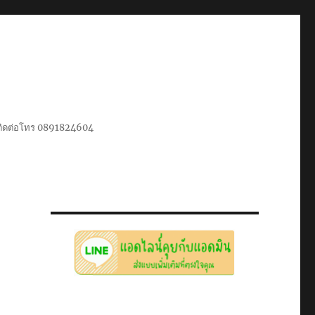
น ติดต่อโทร 0891824604