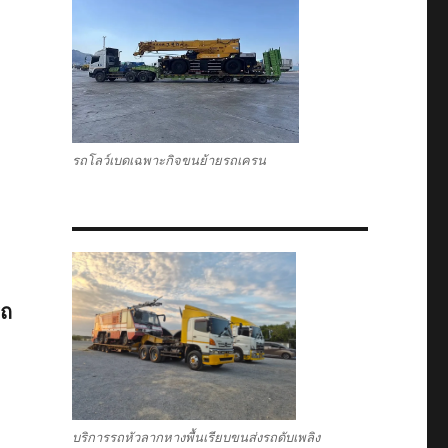
รถโลว์เบดเฉพาะกิจขนย้ายรถเครน
รถ
บริการรถหัวลากหางพื้นเรียบขนส่งรถดับเพลิง