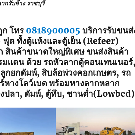
ากรับจ้าง ราชบุรี
ถูก โทร
0818900005
บริการรับขนส่
ุต ทั้งตู้แห้งและตู้เย็น (Refeer)
ัก สินค้าขนาดใหญ่พิเศษ ขนส่งสินค้า
พรมแดน ด้วย รถหัวลากตู้คอนเทนเนอร์
่ลูกยกดัมพ์, สิบล้อพ่วงคอกเกษตร, รถ
ลอร์หางโลว์เบด พร้อมหางลากหลาก
างปลา, ดัมพ์, ตู้ทึบ, ชานต่ำ(Lowbed)