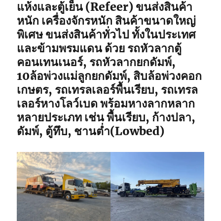
แห้งและตู้เย็น (Refeer) ขนส่งสินค้า
หนัก เครื่องจักรหนัก สินค้าขนาดใหญ่
พิเศษ ขนส่งสินค้าทั่วไป ทั้งในประเทศ
และข้ามพรมแดน ด้วย รถหัวลากตู้
คอนเทนเนอร์, รถหัวลากยกดัมพ์,
10ล้อพ่วงแม่ลูกยกดัมพ์, สิบล้อพ่วงคอก
เกษตร, รถเทรลเลอร์พื้นเรียบ, รถเทรล
เลอร์หางโลว์เบด พร้อมหางลากหลาก
หลายประเภท เช่น พื้นเรียบ, ก้างปลา,
ดัมพ์, ตู้ทึบ, ชานต่ำ(Lowbed)