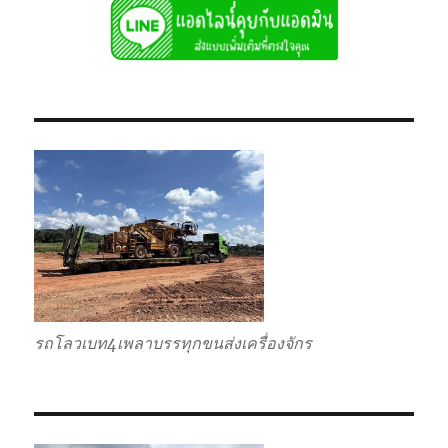
รถโลวเบท4เพลาบรรทุกขนส่งเครื่องจักร