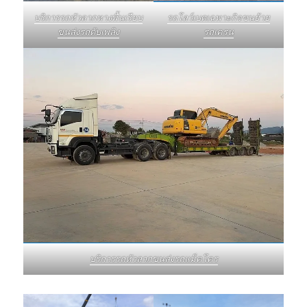
บริการรถหัวลากหางพื้นเรียบ
รถโลว์เบดเฉพาะกิจขนย้าย
ขนส่งรถดับเพลิง
รถเครน
บริการรถหัวลากขนส่งรถแม็คโคร