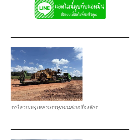
รถโลวเบท4เพลาบรรทุกขนส่งเครื่องจักร