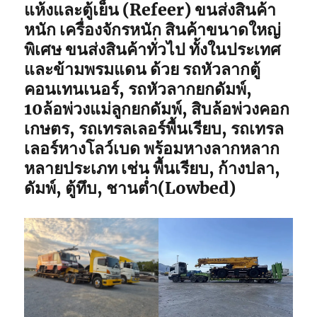
แห้งและตู้เย็น (Refeer) ขนส่งสินค้า
หนัก เครื่องจักรหนัก สินค้าขนาดใหญ่
พิเศษ ขนส่งสินค้าทั่วไป ทั้งในประเทศ
และข้ามพรมแดน ด้วย รถหัวลากตู้
คอนเทนเนอร์, รถหัวลากยกดัมพ์,
10ล้อพ่วงแม่ลูกยกดัมพ์, สิบล้อพ่วงคอก
เกษตร, รถเทรลเลอร์พื้นเรียบ, รถเทรล
เลอร์หางโลว์เบด พร้อมหางลากหลาก
หลายประเภท เช่น พื้นเรียบ, ก้างปลา,
ดัมพ์, ตู้ทึบ, ชานต่ำ(Lowbed)