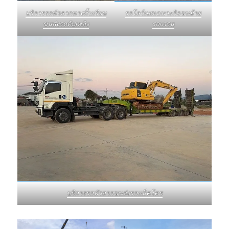
บริการรถหัวลากหางพื้นเรียบ
รถโลว์เบดเฉพาะกิจขนย้าย
ขนส่งรถดับเพลิง
รถเครน
บริการรถหัวลากขนส่งรถแม็คโคร