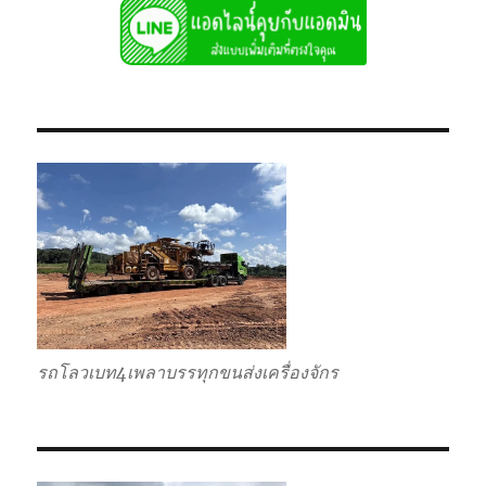
รถโลวเบท4เพลาบรรทุกขนส่งเครื่องจักร