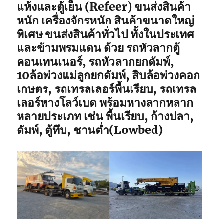
แห้งและตู้เย็น (Refeer) ขนส่งสินค้า
หนัก เครื่องจักรหนัก สินค้าขนาดใหญ่
พิเศษ ขนส่งสินค้าทั่วไป ทั้งในประเทศ
และข้ามพรมแดน ด้วย รถหัวลากตู้
คอนเทนเนอร์, รถหัวลากยกดัมพ์,
10ล้อพ่วงแม่ลูกยกดัมพ์, สิบล้อพ่วงคอก
เกษตร, รถเทรลเลอร์พื้นเรียบ, รถเทรล
เลอร์หางโลว์เบด พร้อมหางลากหลาก
หลายประเภท เช่น พื้นเรียบ, ก้างปลา,
ดัมพ์, ตู้ทึบ, ชานต่ำ(Lowbed)