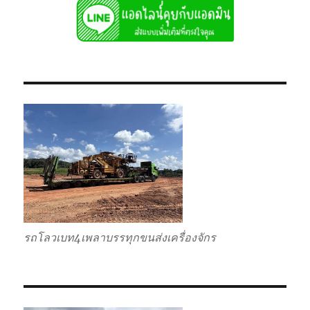
รถโลวเบท4เพลาบรรทุกขนส่งเครื่องจักร