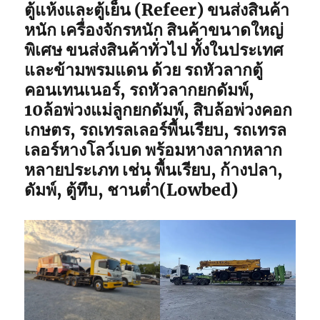
ตู้แห้งและตู้เย็น (Refeer) ขนส่งสินค้า
หนัก เครื่องจักรหนัก สินค้าขนาดใหญ่
พิเศษ ขนส่งสินค้าทั่วไป ทั้งในประเทศ
และข้ามพรมแดน ด้วย รถหัวลากตู้
คอนเทนเนอร์, รถหัวลากยกดัมพ์,
10ล้อพ่วงแม่ลูกยกดัมพ์, สิบล้อพ่วงคอก
เกษตร, รถเทรลเลอร์พื้นเรียบ, รถเทรล
เลอร์หางโลว์เบด พร้อมหางลากหลาก
หลายประเภท เช่น พื้นเรียบ, ก้างปลา,
ดัมพ์, ตู้ทึบ, ชานต่ำ(Lowbed)