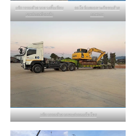
บริการรถหัวลากหางพื้นเรียบ
รถโลว์เบดเฉพาะกิจขนย้าย
ขนส่งรถดับเพลิง
รถเครน
บริการรถหัวลากขนส่งรถแม็คโคร