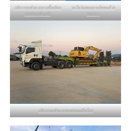
บริการรถหัวลากหางพื้นเรียบ
รถโลว์เบดเฉพาะกิจขนย้าย
ขนส่งรถดับเพลิง
รถเครน
บริการรถหัวลากขนส่งรถแม็คโคร