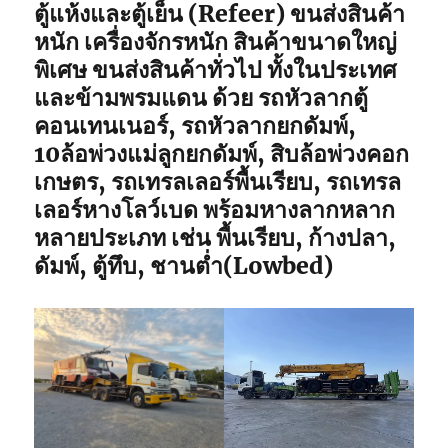
ตู้แห้งและตู้เย็น (Refeer) ขนส่งสินค้า
หนัก เครื่องจักรหนัก สินค้าขนาดใหญ่
พิเศษ ขนส่งสินค้าทั่วไป ทั้งในประเทศ
และข้ามพรมแดน ด้วย รถหัวลากตู้
คอนเทนเนอร์, รถหัวลากยกดัมพ์,
10ล้อพ่วงแม่ลูกยกดัมพ์, สิบล้อพ่วงคอก
เกษตร, รถเทรลเลอร์พื้นเรียบ, รถเทรล
เลอร์หางโลว์เบด พร้อมหางลากหลาก
หลายประเภท เช่น พื้นเรียบ, ก้างปลา,
ดัมพ์, ตู้ทึบ, ชานต่ำ(Lowbed)