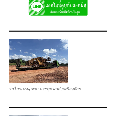
รถโลวเบท4เพลาบรรทุกขนส่งเครื่องจักร