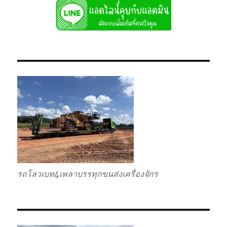
รถโลวเบท4เพลาบรรทุกขนส่งเครื่องจักร