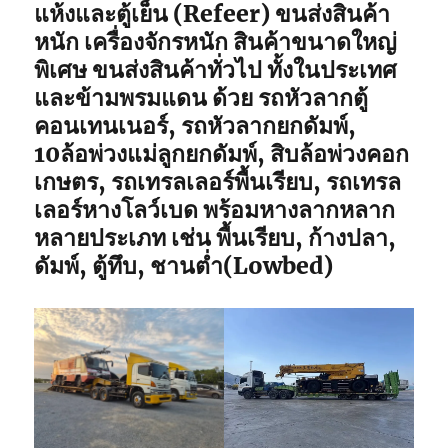
แห้งและตู้เย็น (Refeer) ขนส่งสินค้า
หนัก เครื่องจักรหนัก สินค้าขนาดใหญ่
พิเศษ ขนส่งสินค้าทั่วไป ทั้งในประเทศ
และข้ามพรมแดน ด้วย รถหัวลากตู้
คอนเทนเนอร์, รถหัวลากยกดัมพ์,
10ล้อพ่วงแม่ลูกยกดัมพ์, สิบล้อพ่วงคอก
เกษตร, รถเทรลเลอร์พื้นเรียบ, รถเทรล
เลอร์หางโลว์เบด พร้อมหางลากหลาก
หลายประเภท เช่น พื้นเรียบ, ก้างปลา,
ดัมพ์, ตู้ทึบ, ชานต่ำ(Lowbed)