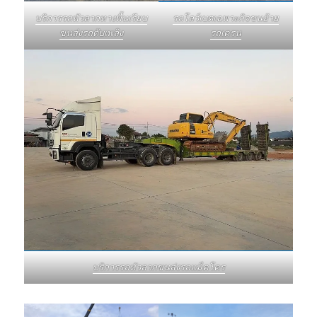
บริการรถหัวลากหางพื้นเรียบ
รถโลว์เบดเฉพาะกิจขนย้าย
ขนส่งรถดับเพลิง
รถเครน
บริการรถหัวลากขนส่งรถแม็คโคร