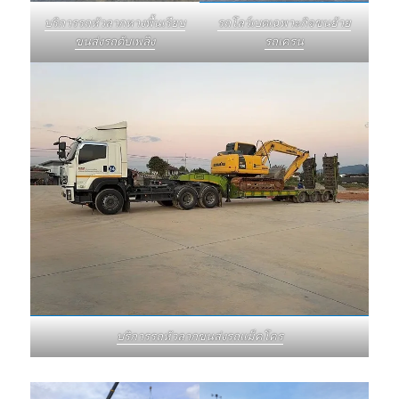
บริการรถหัวลากหางพื้นเรียบ
รถโลว์เบดเฉพาะกิจขนย้าย
ขนส่งรถดับเพลิง
รถเครน
บริการรถหัวลากขนส่งรถแม็คโคร