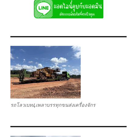
รถโลวเบท4เพลาบรรทุกขนส่งเครื่องจักร