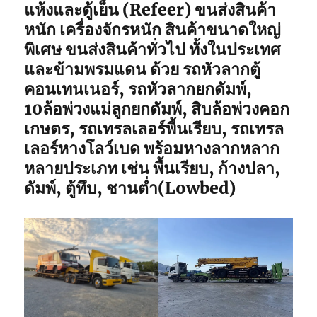
แห้งและตู้เย็น (Refeer) ขนส่งสินค้า
หนัก เครื่องจักรหนัก สินค้าขนาดใหญ่
พิเศษ ขนส่งสินค้าทั่วไป ทั้งในประเทศ
และข้ามพรมแดน ด้วย รถหัวลากตู้
คอนเทนเนอร์, รถหัวลากยกดัมพ์,
10ล้อพ่วงแม่ลูกยกดัมพ์, สิบล้อพ่วงคอก
เกษตร, รถเทรลเลอร์พื้นเรียบ, รถเทรล
เลอร์หางโลว์เบด พร้อมหางลากหลาก
หลายประเภท เช่น พื้นเรียบ, ก้างปลา,
ดัมพ์, ตู้ทึบ, ชานต่ำ(Lowbed)