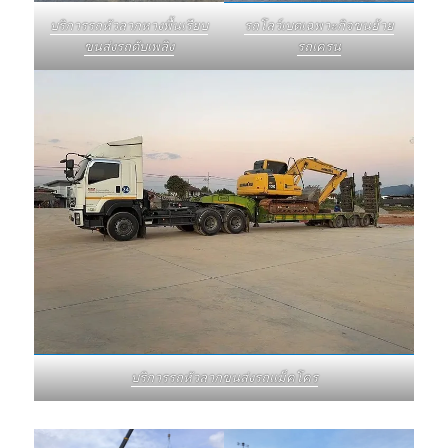
บริการรถหัวลากหางพื้นเรียบ
รถโลว์เบดเฉพาะกิจขนย้าย
ขนส่งรถดับเพลิง
รถเครน
บริการรถหัวลากขนส่งรถแม็คโคร