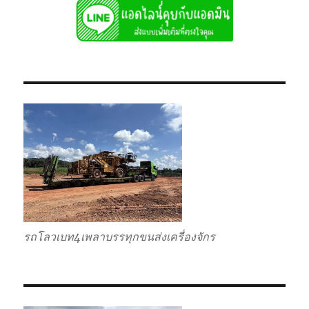
รถโลวเบท4เพลาบรรทุกขนส่งเครื่องจักร