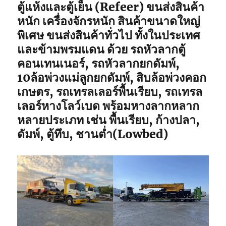
ตู้แห้งและตู้เย็น (Refeer) ขนส่งสินค้า
หนัก เครื่องจักรหนัก สินค้าขนาดใหญ่
พิเศษ ขนส่งสินค้าทั่วไป ทั้งในประเทศ
และข้ามพรมแดน ด้วย รถหัวลากตู้
คอนเทนเนอร์, รถหัวลากยกดัมพ์,
10ล้อพ่วงแม่ลูกยกดัมพ์, สิบล้อพ่วงคอก
เกษตร, รถเทรลเลอร์พื้นเรียบ, รถเทรล
เลอร์หางโลว์เบด พร้อมหางลากหลาก
หลายประเภท เช่น พื้นเรียบ, ก้างปลา,
ดัมพ์, ตู้ทึบ, ชานต่ำ(Lowbed)