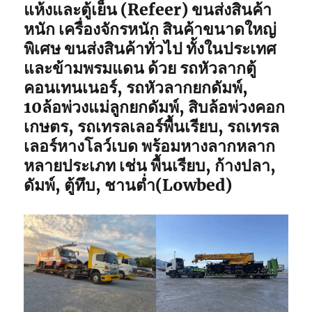
แห้งและตู้เย็น (Refeer) ขนส่งสินค้า
หนัก เครื่องจักรหนัก สินค้าขนาดใหญ่
พิเศษ ขนส่งสินค้าทั่วไป ทั้งในประเทศ
และข้ามพรมแดน ด้วย รถหัวลากตู้
คอนเทนเนอร์, รถหัวลากยกดัมพ์,
10ล้อพ่วงแม่ลูกยกดัมพ์, สิบล้อพ่วงคอก
เกษตร, รถเทรลเลอร์พื้นเรียบ, รถเทรล
เลอร์หางโลว์เบด พร้อมหางลากหลาก
หลายประเภท เช่น พื้นเรียบ, ก้างปลา,
ดัมพ์, ตู้ทึบ, ชานต่ำ(Lowbed)