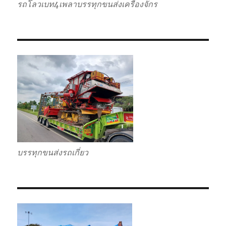
รถโลวเบท4เพลาบรรทุกขนส่งเครื่องจักร
บรรทุกขนส่งรถเกี่ยว