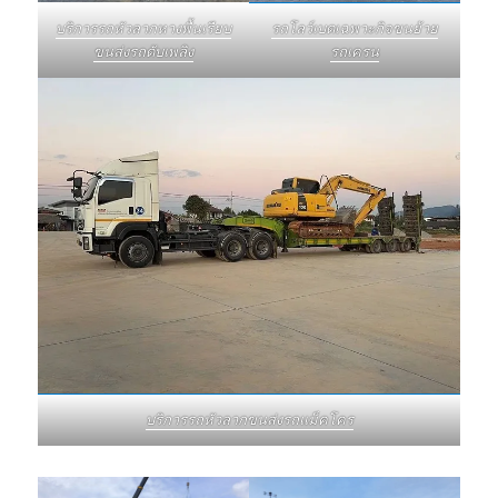
บริการรถหัวลากหางพื้นเรียบ
รถโลว์เบดเฉพาะกิจขนย้าย
ขนส่งรถดับเพลิง
รถเครน
บริการรถหัวลากขนส่งรถแม็คโคร