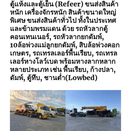
ตู้แห้งและตู้เย็น (Refeer) ขนส่งสินค้า
หนัก เครื่องจักรหนัก สินค้าขนาดใหญ่
พิเศษ ขนส่งสินค้าทั่วไป ทั้งในประเทศ
และข้ามพรมแดน ด้วย รถหัวลากตู้
คอนเทนเนอร์, รถหัวลากยกดัมพ์,
10ล้อพ่วงแม่ลูกยกดัมพ์, สิบล้อพ่วงคอก
เกษตร, รถเทรลเลอร์พื้นเรียบ, รถเทรล
เลอร์หางโลว์เบด พร้อมหางลากหลาก
หลายประเภท เช่น พื้นเรียบ, ก้างปลา,
ดัมพ์, ตู้ทึบ, ชานต่ำ(Lowbed)