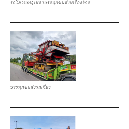
รถโลวเบท4เพลาบรรทุกขนส่งเครื่องจักร
บรรทุกขนส่งรถเกี่ยว