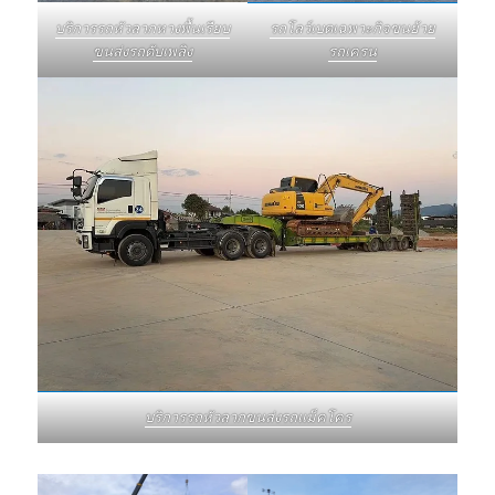
บริการรถหัวลากหางพื้นเรียบ
รถโลว์เบดเฉพาะกิจขนย้าย
ขนส่งรถดับเพลิง
รถเครน
บริการรถหัวลากขนส่งรถแม็คโคร