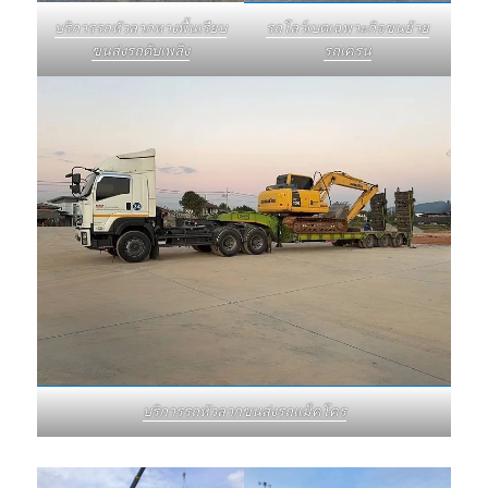
บริการรถหัวลากหางพื้นเรียบ
รถโลว์เบดเฉพาะกิจขนย้าย
ขนส่งรถดับเพลิง
รถเครน
บริการรถหัวลากขนส่งรถแม็คโคร