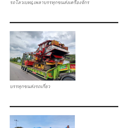
รถโลวเบท4เพลาบรรทุกขนส่งเครื่องจักร
บรรทุกขนส่งรถเกี่ยว