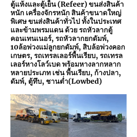
ตู้แห้งและตู้เย็น (Refeer) ขนส่งสินค้า
หนัก เครื่องจักรหนัก สินค้าขนาดใหญ่
พิเศษ ขนส่งสินค้าทั่วไป ทั้งในประเทศ
และข้ามพรมแดน ด้วย รถหัวลากตู้
คอนเทนเนอร์, รถหัวลากยกดัมพ์,
10ล้อพ่วงแม่ลูกยกดัมพ์, สิบล้อพ่วงคอก
เกษตร, รถเทรลเลอร์พื้นเรียบ, รถเทรล
เลอร์หางโลว์เบด พร้อมหางลากหลาก
หลายประเภท เช่น พื้นเรียบ, ก้างปลา,
ดัมพ์, ตู้ทึบ, ชานต่ำ(Lowbed)