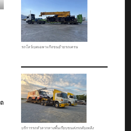
รถโลว์เบดเฉพาะกิจขนย้ายรถเครน
รถ
บริการรถหัวลากหางพื้นเรียบขนส่งรถดับเพลิง