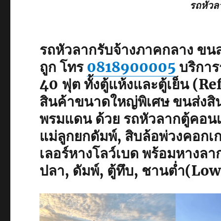
รถหัวล
รถหัวลากรับจ้างภาคกลาง ข
ถูก โทร
0818900005
บริการ
40 ฟุต ทั้งตู้แห้งและตู้เย็น (R
สินค้าขนาดใหญ่พิเศษ ขนส่งสิน
พรมแดน ด้วย รถหัวลากตู้คอนเ
แม่ลูกยกดัมพ์, สิบล้อพ่วงคอกเ
เลอร์หางโลว์เบด พร้อมหางลาก
ปลา, ดัมพ์, ตู้ทึบ, ชานต่ำ(L