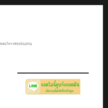
น ติดต่อโทร 0891824604