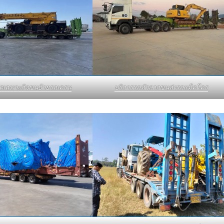
บดเฉพาะกิจขนย้ายรถเครน
บริการรถหัวลากขนส่งรถแม็คโคร